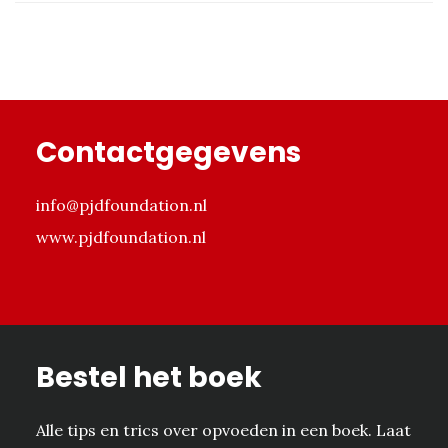
GESCHIKT
ALS
OUDER
Footer
Contactgegevens
info@pjdfoundation.nl
www.pjdfoundation.nl
Bestel het boek
Alle tips en trics over opvoeden in een boek. Laat