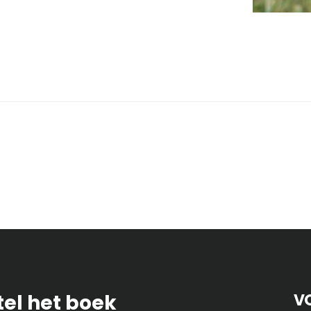
tel het boek
V