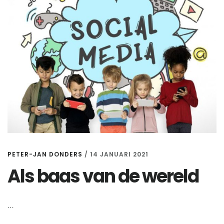
PETER-JAN DONDERS
/
14 JANUARI 2021
Als baas van de wereld
…