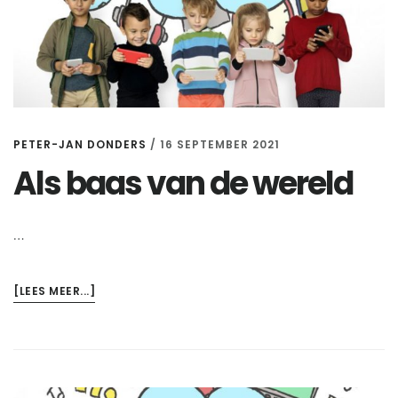
PETER-JAN DONDERS
/
16 SEPTEMBER 2021
Als baas van de wereld
…
OVERALS
[LEES MEER...]
BAAS
VAN
DE
WERELD