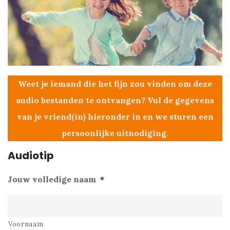
Weet je iemand die het fijn zou vinden om deze
audio bestanden te ontvangen? Vul de gegevens
van je vriend(in) hieronder in en we sturen een
persoonlijke uitnodiging
.
Audiotip
Jouw volledige naam
*
Voornaam