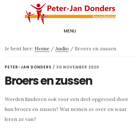
Door
Spring
naar
naar
de
de
MENU
hoofd
voettekst
inhoud
Je bent hier:
Home
/
Audio
/
Broers en zussen
PETER-JAN DONDERS
/
30 NOVEMBER 2020
Broers en zussen
Worden kinderen ook voor een deel opgevoed door
hun broers en zussen? Wat nemen ze over en waar
leren ze van?