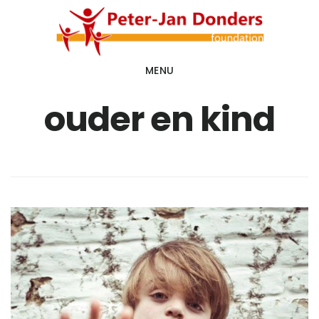
Door
Spring
naar
naar
de
de
MENU
hoofd
voettekst
inhoud
ouder en kind