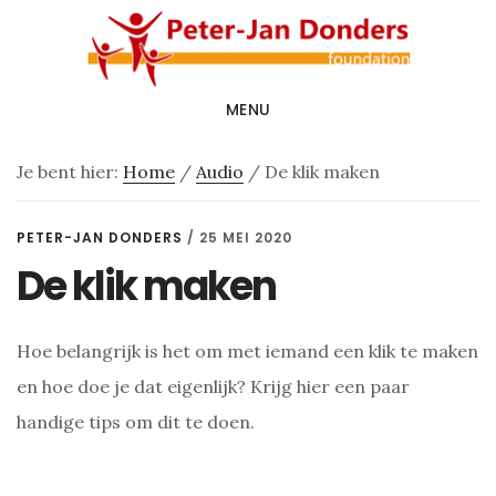
Door
Spring
naar
naar
de
de
MENU
hoofd
voettekst
inhoud
Je bent hier:
Home
/
Audio
/
De klik maken
PETER-JAN DONDERS
/
25 MEI 2020
De klik maken
Hoe belangrijk is het om met iemand een klik te maken
en hoe doe je dat eigenlijk? Krijg hier een paar
handige tips om dit te doen.