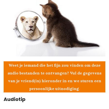
Weet je iemand die het fijn zou vinden om deze
audio bestanden te ontvangen? Vul de gegevens
van je vriend(in) hieronder in en we sturen een
persoonlijke uitnodiging
.
Audiotip