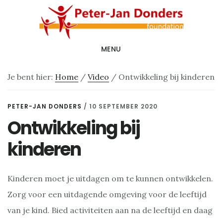
Door
Spring
naar
naar
de
de
MENU
hoofd
voettekst
inhoud
Je bent hier:
Home
/
Video
/
Ontwikkeling bij kinderen
PETER-JAN DONDERS
/
10 SEPTEMBER 2020
Ontwikkeling bij
kinderen
Kinderen moet je uitdagen om te kunnen ontwikkelen.
Zorg voor een uitdagende omgeving voor de leeftijd
van je kind. Bied activiteiten aan na de leeftijd en daag