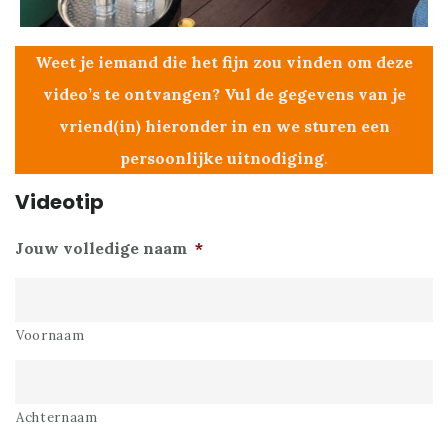
Weet je iemand die het fijn zou vinden om deze
video’s te ontvangen? Vul de gegevens van je
vriend(in) hieronder in en we sturen een
persoonlijke uitnodiging
.
Videotip
Jouw volledige naam
*
Voornaam
Achternaam