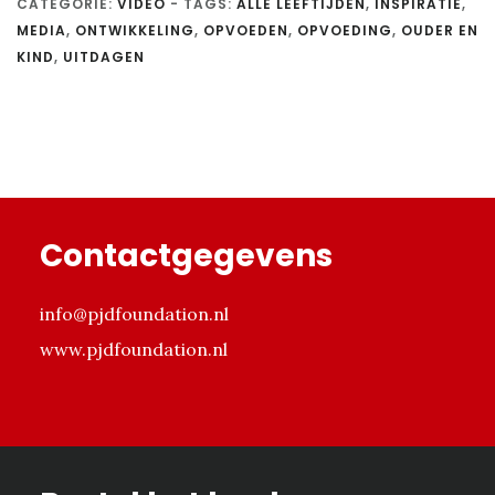
CATEGORIE:
VIDEO
-
TAGS:
ALLE LEEFTIJDEN
,
INSPIRATIE
,
MEDIA
,
ONTWIKKELING
,
OPVOEDEN
,
OPVOEDING
,
OUDER EN
KIND
,
UITDAGEN
Footer
Contactgegevens
info@pjdfoundation.nl
www.pjdfoundation.nl