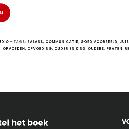
UDIO
-
TAGS:
BALANS
,
COMMUNICATIE
,
GOED VOORBEELD
,
JUI
G
,
OPVOEDEN
,
OPVOEDING
,
OUDER EN KIND
,
OUDERS
,
PRATEN
,
R
tel het boek
V