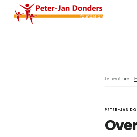
Door
Spring
naar
naar
de
de
hoofd
voettekst
inhoud
Je bent hier:
PETER-JAN DO
Over