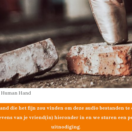
y, Human Hand
and die het fijn zou vinden om deze audio bestanden t
evens van je vriend(in) hieronder in en we sturen een p
uitnodiging
.