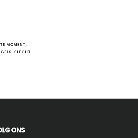
STE MOMENT
,
EGELS
,
SLECHT
OLG ONS