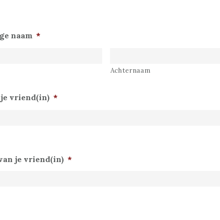
ige naam
*
Achternaam
je vriend(in)
*
an je vriend(in)
*