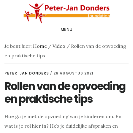
Door
Spring
naar
naar
de
de
MENU
hoofd
voettekst
inhoud
Je bent hier:
Home
/
Video
/
Rollen van de opvoeding
en praktische tips
PETER-JAN DONDERS
/
26 AUGUSTUS 2021
Rollen van de opvoeding
en praktische tips
Hoe ga je met de opvoeding van je kinderen om. En
wat is je rol hier in? Heb je duidelijke afspraken en