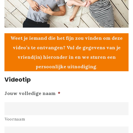
Weet je iemand die het fijn zou vinden om deze
video’s te ontvangen? Vul de gegevens van je
vriend(in) hieronder in en we sturen een
persoonlijke uitnodiging
.
Videotip
Jouw volledige naam
*
Voornaam