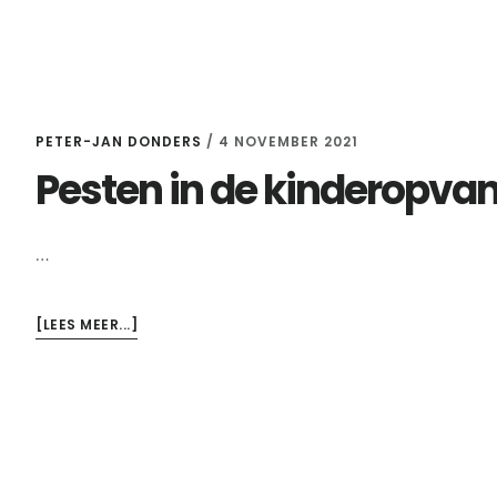
PETER-JAN DONDERS
/
4 NOVEMBER 2021
Pesten in de kinderopva
…
OVERPESTEN
[LEES MEER...]
IN
DE
KINDEROPVANG