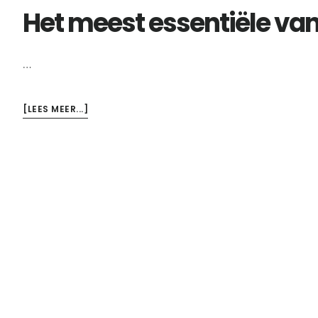
Het meest essentiële v
…
OVERHET
[LEES MEER...]
MEEST
ESSENTIËLE
VAN
COMMUNICATIE