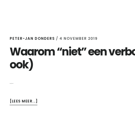
PETER-JAN DONDERS
/
4 NOVEMBER 2019
Waarom “niet” een verbo
ook)
…
OVERWAAROM
[LEES MEER...]
“NIET”
EEN
VERBODEN
WOORD