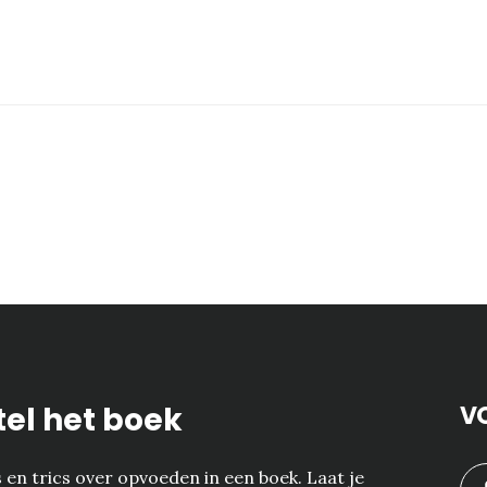
tel het boek
V
ps en trics over opvoeden in een boek. Laat je