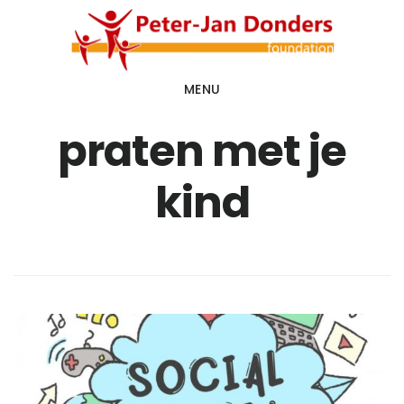
Door
Spring
naar
naar
de
de
MENU
hoofd
voettekst
inhoud
praten met je
kind