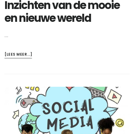
Inzichten van de mooie
en nieuwe wereld
…
OVERINZICHTEN
[LEES MEER...]
VAN
DE
MOOIE
EN
NIEUWE
WERELD