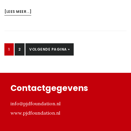
OVERTIPS
[LEES MEER...]
OVER
SEXTING
PAGINA
PAGINA
GA
1
2
VOLGENDE PAGINA »
NAAR
Footer
Contactgegevens
info@pjdfoundation.nl
www.pjdfoundation.nl