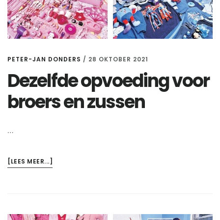
PETER-JAN DONDERS
/
28 OKTOBER 2021
Dezelfde opvoeding voor
broers en zussen
…
OVERDEZELFDE
[LEES MEER...]
OPVOEDING
VOOR
BROERS
EN
ZUSSEN