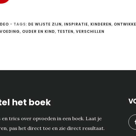
IDEO
-
TAGS:
DE WIJSTE ZIJN
,
INSPIRATIE
,
KINDEREN
,
ONTWIKKE
VOEDING
,
OUDER EN KIND
,
TESTEN
,
VERSCHILLEN
tel het boek
V
ps en trics over opvoeden in een boek. Laat je
ren, pas het direct toe en zie direct resultaat.