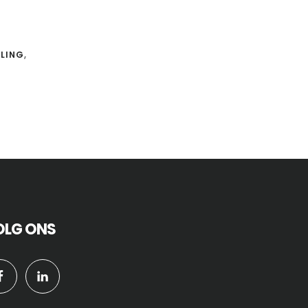
LING
,
OLG ONS