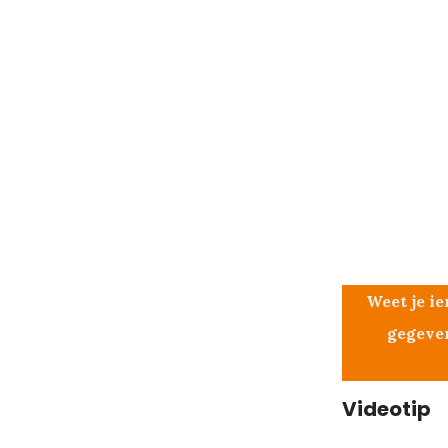
Weet je ie
gegeven
Videotip