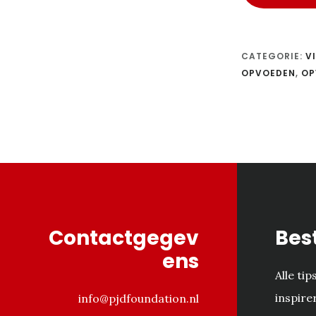
CATEGORIE:
V
OPVOEDEN
,
OP
Footer
Contactgegev
Bes
ens
Alle ti
inspire
info@pjdfoundation.nl