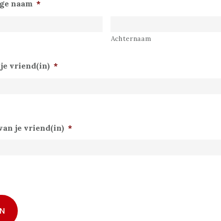
ige naam
*
Achternaam
je vriend(in)
*
an je vriend(in)
*