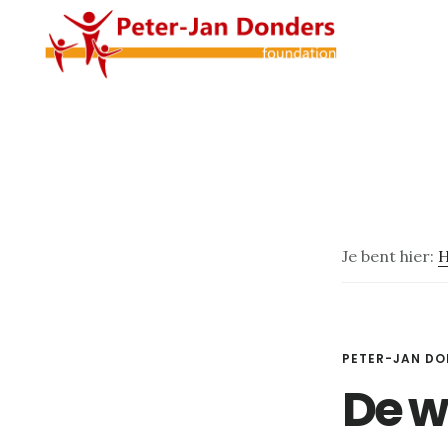
Door
Spring
naar
naar
de
de
hoofd
voettekst
inhoud
Je bent hier:
PETER-JAN DO
De wi