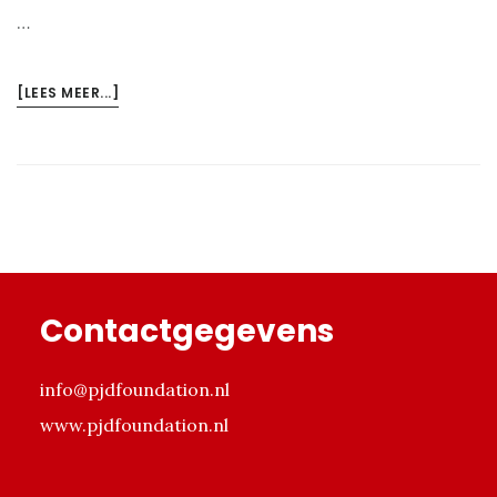
…
OVERMIJN
[LEES MEER...]
KIND
IS
GEEN
LOPER
Footer
Contactgegevens
info@pjdfoundation.nl
www.pjdfoundation.nl