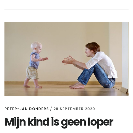
ZO
BELANGRIJK
IS
VOOR
JE
KIND.
EN
HOE
JE
HET
LEUK
MAAKT.
PETER-JAN DONDERS
/
28 SEPTEMBER 2020
Mijn kind is geen loper